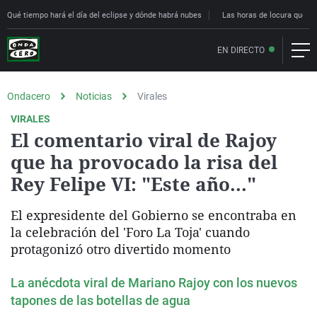
Qué tiempo hará el día del eclipse y dónde habrá nubes
Las horas de locura que deci
EN DIRECTO
Ondacero
Noticias
Virales
VIRALES
El comentario viral de Rajoy
que ha provocado la risa del
Rey Felipe VI: "Este año..."
El expresidente del Gobierno se encontraba en
la celebración del 'Foro La Toja' cuando
protagonizó otro divertido momento
La anécdota viral de Mariano Rajoy con los nuevos
tapones de las botellas de agua