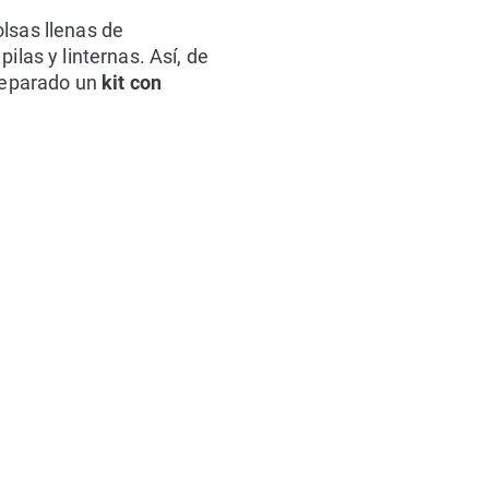
lsas llenas de
ilas y linternas. Así, de
preparado un
kit con