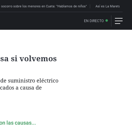
 socorro sobre los menores en Cueta: "Hablamos de niños"
Así es La Mareta: la res
EN DIRECTO
sa si volvemos
 de suministro eléctrico
rcados a causa de
n las causas...