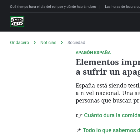
Qué tiempo hará el día del eclipse y dónde habrá nubes
Las horas de locura que
Ondacero
Noticias
Sociedad
APAGÓN ESPAÑA
Elementos impr
a sufrir un ap
España está siendo test
a nivel nacional. Una s
personas que buscan pr
👉
Cuánto dura la comida
📌
Todo lo que sabemos d