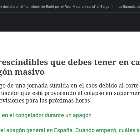
 decidieron el 'no fichaje' de Rodri por el Real Madrid y su 'sí' al Barça
La llamada de
escindibles que debes tener en ca
agón masivo
igo de una jornada sumida en el caos debido al corte
ituación que está provocando el colapso en superme
ovisiones para las próximas horas
 en el congelador durante un apagón
el apagón general en España. Cuándo empezó, cuáles so