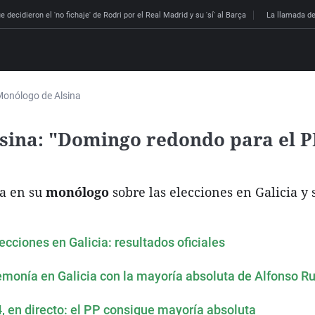
 decidieron el 'no fichaje' de Rodri por el Real Madrid y su 'sí' al Barça
La llamada de
onólogo de Alsina
ina: "Domingo redondo para el PP,
a en su
monólogo
sobre las elecciones en Galicia y 
cciones en Galicia: resultados oficiales
monía en Galicia con la mayoría absoluta de Alfonso R
, en directo: el PP consigue mayoría absoluta