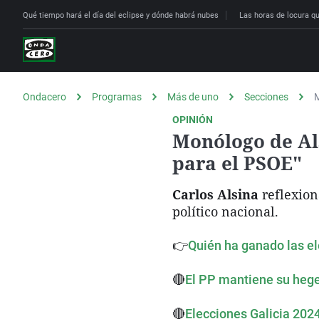
Qué tiempo hará el día del eclipse y dónde habrá nubes
Las horas de locura que
Ondacero
Programas
Más de uno
Secciones
M
OPINIÓN
Monólogo de Als
para el PSOE"
Carlos Alsina
reflexion
político nacional.
👉
Quién ha ganado las ele
🔴
El PP mantiene su hege
🔴
Elecciones Galicia 2024