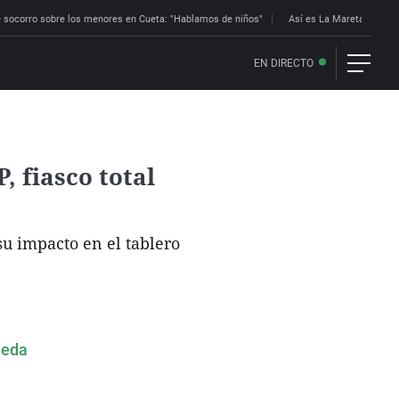
 socorro sobre los menores en Cueta: "Hablamos de niños"
Así es La Mareta: la res
EN DIRECTO
 fiasco total
su impacto en el tablero
ueda