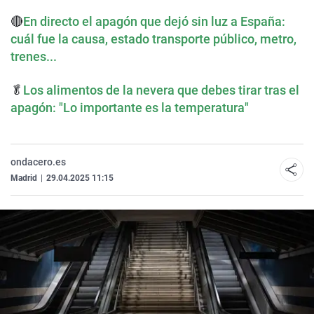
🔴
En directo el apagón que dejó sin luz a España:
cuál fue la causa, estado transporte público, metro,
trenes...
🥬
Los alimentos de la nevera que debes tirar tras el
apagón: "Lo importante es la temperatura"
ondacero.es
Madrid
|
29.04.2025 11:15