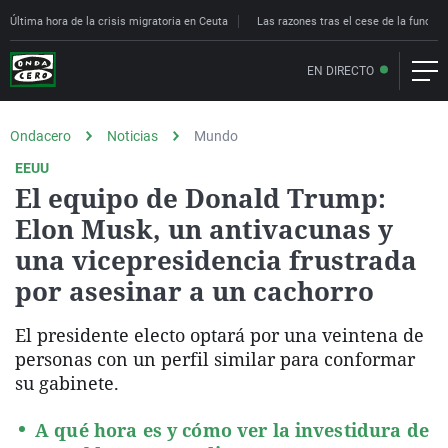
Última hora de la crisis migratoria en Ceuta
Las razones tras el cese de la funcion
EN DIRECTO
Ondacero
Noticias
Mundo
EEUU
El equipo de Donald Trump:
Elon Musk, un antivacunas y
una vicepresidencia frustrada
por asesinar a un cachorro
El presidente electo optará por una veintena de
personas con un perfil similar para conformar
su gabinete.
A qué hora es y cómo ver la investidura de