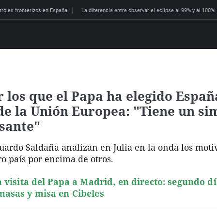
troles fronterizos en España
La diferencia entre observar el eclipse al 99% y al 100%
r los que el Papa ha elegido Espa
 de la Unión Europea: "Tiene un s
esante"
ardo Saldaña analizan en Julia en la onda los moti
ro país por encima de otros.
a visita del Papa a Madrid, en directo: segundo d
asas y misa en Cibeles