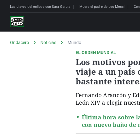
Las claves del eclipse con Sara García
Muere el padre de Leo Messi
Con
Ondacero
Noticias
Mundo
EL ORDEN MUNDIAL
Los motivos po
viaje a un país
bastante inter
Fernando Arancón y Edu
León XIV a elegir nuest
Última hora sobre l
con nuevo baño de m