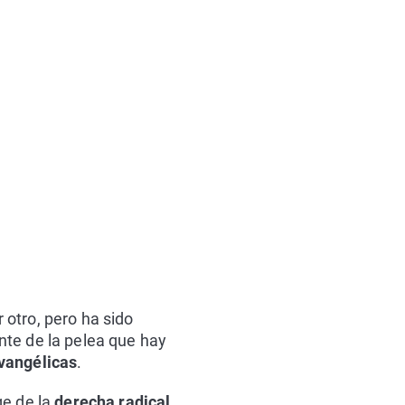
r otro, pero ha sido
nte de la pelea que hay
evangélicas
.
ge de la
derecha radical