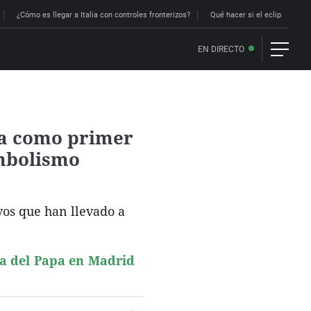
¿Cómo es llegar a Italia con controles fronterizos?
Qué hacer si el eclipse me p
EN DIRECTO
ña como primer
imbolismo
vos que han llevado a
ía del Papa en Madrid