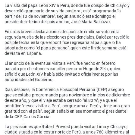
La visita del papa León XIV a Perú, donde fue obispo de Chiclayo y
desarrolló gran parte de su vida pastoral, está programada "a
partir del 10 de noviembre", según anunció este domingo el
presidente interino del país andino, José María Balcázar.
En unas breves declaraciones después de emitir su voto en la
segunda vuelta de las elecciones presidenciales, Balcázar reveló la
posible fecha en la que el pontífice regresaría al país que lo ha
adoptado como "el papa peruano", quien este fin de semana está
de visita en España.
El anuncio de la eventual visita a Perú fue hecho en febrero
pasado por el entonces canciller peruano Hugo de Zela, quien
señaló que León XIV había sido invitado oficialmente por las
autoridades del Gobierno.
Días después, la Conferencia Episcopal Peruana (CEP) aseguró
que se estaba programando para noviembre o inicios de diciembre
de este año, y que el viaje estaba cerrado "al 80 %", ya que el
pontífice "desea visitar a Perú, porque ama a Perú y tiene una gran
gratitud con el país", según señaló en ese momento el presidente
de la CEP, Carlos García.
La previsión es que Robert Prevost pueda visitar Lima y Chiclayo,
ciudad situada en la costa norte de Perú, a unos 760 kilómetros al