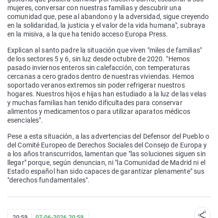
mujeres, conversar con nuestras familias y descubrir una
comunidad que, pese al abandono y la adversidad, sigue creyendo
en la solidaridad, la justicia y el valor de la vida humana", subraya
en la misiva, a la que ha tenido acceso Europa Press.
Explican al santo padre la situación que viven "miles de familias"
de los sectores 5 y 6, sin luz desde octubre de 2020. "Hemos
pasado inviernos enteros sin calefacción, con temperaturas
cercanas a cero grados dentro de nuestras viviendas. Hemos
soportado veranos extremos sin poder refrigerar nuestros
hogares. Nuestros hijos e hijas han estudiado a la luz de las velas
y muchas familias han tenido dificultades para conservar
alimentos y medicamentos o para utilizar aparatos médicos
esenciales".
Pese a esta situación, a las advertencias del Defensor del Pueblo o
del Comité Europeo de Derechos Sociales del Consejo de Europa y
a los años transcurridos, lamentan que "las soluciones siguen sin
llegar" porque, según denuncian, ni "la Comunidad de Madrid ni el
Estado español han sido capaces de garantizar plenamente" sus
"derechos fundamentales".
20:59
07-06-2026 20:59