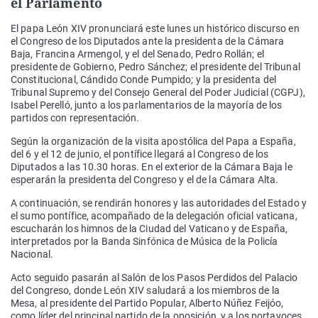
el Parlamento
El papa León XIV pronunciará este lunes un histórico discurso en
el Congreso de los Diputados ante la presidenta de la Cámara
Baja, Francina Armengol, y el del Senado, Pedro Rollán; el
presidente de Gobierno, Pedro Sánchez; el presidente del Tribunal
Constitucional, Cándido Conde Pumpido; y la presidenta del
Tribunal Supremo y del Consejo General del Poder Judicial (CGPJ),
Isabel Perelló, junto a los parlamentarios de la mayoría de los
partidos con representación.
Según la organización de la visita apostólica del Papa a España,
del 6 y el 12 de junio, el pontífice llegará al Congreso de los
Diputados a las 10.30 horas. En el exterior de la Cámara Baja le
esperarán la presidenta del Congreso y el de la Cámara Alta.
A continuación, se rendirán honores y las autoridades del Estado y
el sumo pontífice, acompañado de la delegación oficial vaticana,
escucharán los himnos de la Ciudad del Vaticano y de España,
interpretados por la Banda Sinfónica de Música de la Policía
Nacional.
Acto seguido pasarán al Salón de los Pasos Perdidos del Palacio
del Congreso, donde León XIV saludará a los miembros de la
Mesa, al presidente del Partido Popular, Alberto Núñez Feijóo,
como líder del principal partido de la oposición, y a los portavoces