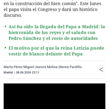
en la construcción del bien común". Este lunes
el papa visita el Congreso y dará un histórico
discurso.
Así ha sido la llegada del Papa a Madrid: la
bienvenida de los reyes y el saludo con
Pedro Sánchez y el resto de autoridades
El motivo por el que la reina Letizia puede
vestir de blanco delante del Papa
Marta Pérez Miguel |
Aurora Molina |
Nerea Pardillo
Madrid
|
08.06.2026 23:11