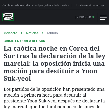
Qué tiempo hará el día del eclipse y dónde habrá nubes
Las horas de locura que deci
EN DIRECTO
Ondacero
Noticias
Mundo
CRISIS EN COREA DEL SUR
La caótica noche en Corea del
Sur tras la declaración de la ley
marcial: la oposición inicia una
moción para destituir a Yoon
Suk-yeol
Los partidos de la oposición han presentado una
moción a primera hora para destituir al
presidente Yoon Suk-yeol después de declarar la
ley marcial, que fue tumbada poco después de