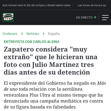
Qué tiempo hará el día del eclipse y dónde habrá nubes
Las horas de locura que deci
EN DIRECTO
Ondacero
Noticias
España
ENTREVISTA CON CARLOS ALSINA
Zapatero considera "muy
extraño" que le hicieran una
foto con Julio Martínez tres
días antes de su detención
El expresidente del Gobierno ha negado en
Más
de uno
toda relación con la aerolínea
venezolana Plus Ultra al mismo tiempo que ha
denunciado una campaña mediática en contra
de su figura basada en falsedades.