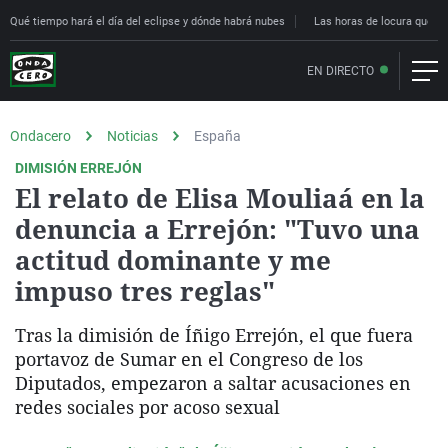
Qué tiempo hará el día del eclipse y dónde habrá nubes
Las horas de locura que deci
EN DIRECTO
Ondacero
Noticias
España
DIMISIÓN ERREJÓN
El relato de Elisa Mouliaá en la
denuncia a Errejón: "Tuvo una
actitud dominante y me
impuso tres reglas"
Tras la dimisión de Íñigo Errejón, el que fuera
portavoz de Sumar en el Congreso de los
Diputados, empezaron a saltar acusaciones en
redes sociales por acoso sexual