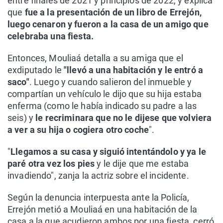
entre finales de 2021 y principios de 2022, y explica
que
fue a la presentación de un libro de Errejón,
luego cenaron y fueron a la casa de un amigo que
celebraba una fiesta.
Entonces, Mouliaá detalla a su amiga que el
exdiputado le
"llevó a una habitación y le entró a
saco"
. Luego y cuando salieron del inmueble y
compartían un vehículo le dijo que su hija estaba
enferma (como le había indicado su padre a las
seis) y
le recriminara que no le dijese que volviera
a ver a su hija o cogiera otro coche
".
"
Llegamos a su casa y siguió intentándolo y ya le
paré otra vez los pies
y le dije que me estaba
invadiendo", zanja la actriz sobre el incidente.
Según la denuncia interpuesta ante la Policía,
Errejón metió a Mouliaá en una habitación de la
casa a la que acudieron ambos por una fiesta, cerró