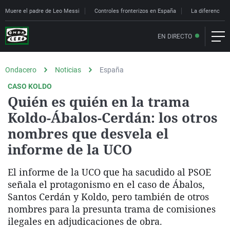
Muere el padre de Leo Messi
Controles fronterizos en España
La diferencia e
EN DIRECTO
Ondacero
Noticias
España
CASO KOLDO
Quién es quién en la trama
Koldo-Ábalos-Cerdán: los otros
nombres que desvela el
informe de la UCO
El informe de la UCO que ha sacudido al PSOE
señala el protagonismo en el caso de Ábalos,
Santos Cerdán y Koldo, pero también de otros
nombres para la presunta trama de comisiones
ilegales en adjudicaciones de obra.