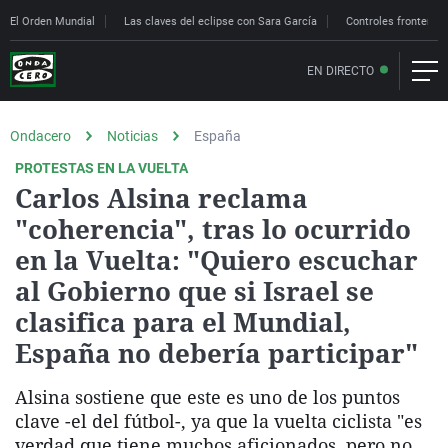
El Orden Mundial
Las claves del eclipse con Sara García
Controles fronteriz
EN DIRECTO
Ondacero
Noticias
España
PROTESTAS EN LA VUELTA
Carlos Alsina reclama
"coherencia", tras lo ocurrido
en la Vuelta: "Quiero escuchar
al Gobierno que si Israel se
clasifica para el Mundial,
España no debería participar"
Alsina sostiene que este es uno de los puntos
clave -el del fútbol-, ya que la vuelta ciclista "es
verdad que tiene muchos aficionados, pero no