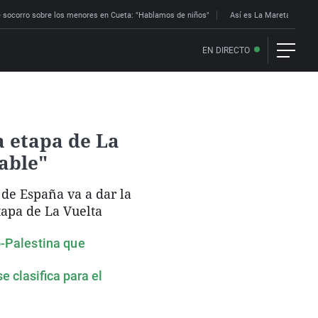
 socorro sobre los menores en Cueta: "Hablamos de niños"
Así es La Mareta: la res
EN DIRECTO
a etapa de La
able"
de España va a dar la
tapa de La Vuelta
o-Palestina que
e clasifica para el