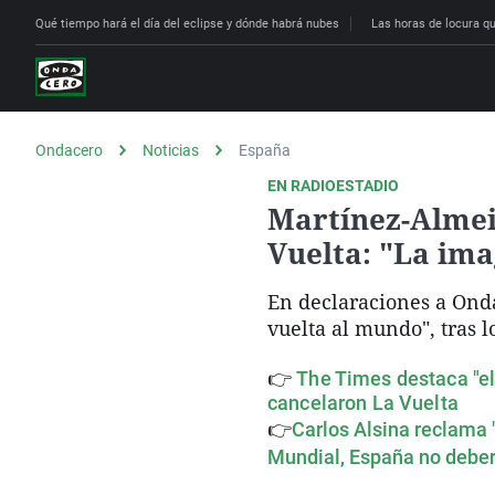
Qué tiempo hará el día del eclipse y dónde habrá nubes
Las horas de locura que
Ondacero
Noticias
España
EN RADIOESTADIO
Martínez-Almeid
Vuelta: "La im
En declaraciones a Onda
vuelta al mundo", tras l
👉
The Times destaca "el
cancelaron La Vuelta
👉
Carlos Alsina reclama "
Mundial, España no deberí