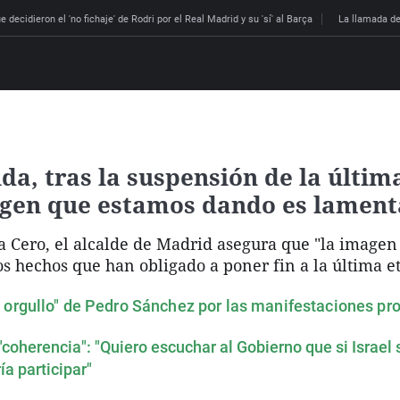
 decidieron el 'no fichaje' de Rodri por el Real Madrid y su 'sí' al Barça
La llamada de
a, tras la suspensión de la últim
agen que estamos dando es lament
 Cero, el alcalde de Madrid asegura que "la imagen 
os hechos que han obligado a poner fin a la última e
 orgullo" de Pedro Sánchez por las manifestaciones pr
coherencia": "Quiero escuchar al Gobierno que si Israel s
a participar"