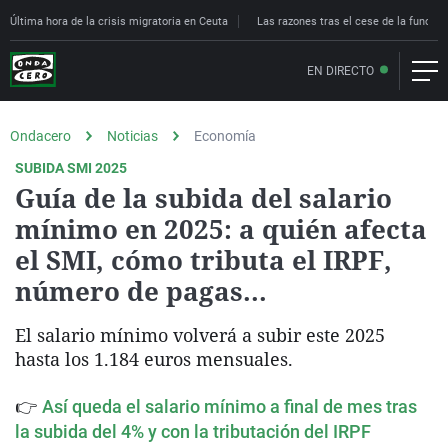
Última hora de la crisis migratoria en Ceuta
Las razones tras el cese de la funcion
EN DIRECTO
Ondacero
Noticias
Economía
SUBIDA SMI 2025
Guía de la subida del salario
mínimo en 2025: a quién afecta
el SMI, cómo tributa el IRPF,
número de pagas...
El salario mínimo volverá a subir este 2025
hasta los 1.184 euros mensuales.
👉
Así queda el salario mínimo a final de mes tras
la subida del 4% y con la tributación del IRPF