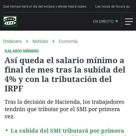
Qué tiempo hará el día del eclipse y dónde habrá nubes
Las horas de locura que deci
EN DIRECTO
Ondacero
Noticias
Economía
SALARIO MÍNIMO
Así queda el salario mínimo a
final de mes tras la subida del
4% y con la tributación del
IRPF
Tras la decisión de Hacienda, los trabajadores
tendrán que tributar por el SMI por primera
vez.
La subida del SMI tributará por primera