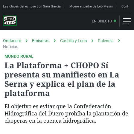
Las claves del eclipse con Sara García
Muere el padre de Leo Messi
Controle
EN DIRECTO
Ondacero
Emisoras
Castilla y Leon
Palencia
Noticias
MUNDO RURAL
La Plataforma + CHOPO Sí
presenta su manifiesto en La
Serna y explica el plan de la
plataforma
El objetivo es evitar que la Confederación
Hidrográfica del Duero prohíba la plantación de
choperas en la cuenca hidrográfica.