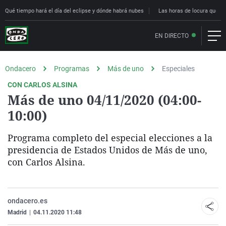
Qué tiempo hará el día del eclipse y dónde habrá nubes
Las horas de locura que deci
EN DIRECTO
Ondacero
Programas
Más de uno
Especiales
CON CARLOS ALSINA
Más de uno 04/11/2020 (04:00-
10:00)
Programa completo del especial elecciones a la
presidencia de Estados Unidos de Más de uno,
con Carlos Alsina.
ondacero.es
Madrid
|
04.11.2020 11:48