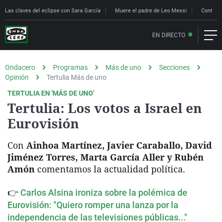
Las claves del eclipse con Sara García
Muere el padre de Leo Messi
Controle
EN DIRECTO
Ondacero
Programas
Más de uno
Secciones
Opinión
Tertulia Más de uno
TERTULIA EN 'MÁS DE UNO'
Tertulia: Los votos a Israel en
Eurovisión
Con
Ainhoa Martínez, Javier Caraballo, David
Jiménez Torres, Marta García Aller y Rubén
Amón
comentamos la actualidad política.
👉
Carlos Alsina ironiza sobre la polémica de
Eurovisión: "Quiero romper una lanza por la
independencia de las televisiones públicas..."