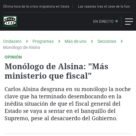
Última hora de la crisis migratoria en Ceuta
Las razones tras el cese de la funcion
EN DIRECTO
Ondacero
Programas
Más de uno
Secciones
Monólogo de Alsina
OPINIÓN
Monólogo de Alsina: "Más
ministerio que fiscal"
Carlos Alsina desgrana en su monólogo la noche
clave que ha terminado desembocando en la
inédita situación de que el fiscal general del
Estado se vaya a sentar en el banquillo del
Supremo, pese al desacuerdo del Gobierno.