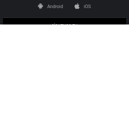
Android
iOS
SÍGUENOS EN
Copyright © Uniprex, S.A.U., C/ Fuerteventura 12
San Sebastián de los Reyes, 28703 Madrid