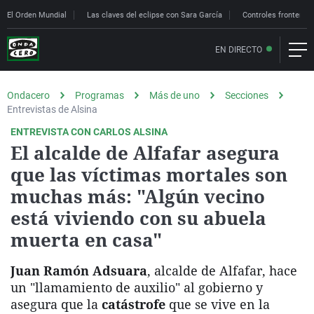
El Orden Mundial
Las claves del eclipse con Sara García
Controles fronteriz
EN DIRECTO
Ondacero
Programas
Más de uno
Secciones
Entrevistas de Alsina
ENTREVISTA CON CARLOS ALSINA
El alcalde de Alfafar asegura
que las víctimas mortales son
muchas más: "Algún vecino
está viviendo con su abuela
muerta en casa"
Juan Ramón Adsuara
, alcalde de Alfafar, hace
un "llamamiento de auxilio" al gobierno y
asegura que la
catástrofe
que se vive en la