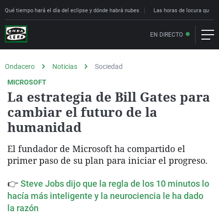
Qué tiempo hará el día del eclipse y dónde habrá nubes
Las horas de locura que deci
EN DIRECTO
Ondacero
Noticias
Sociedad
MICROSOFT
La estrategia de Bill Gates para
cambiar el futuro de la
humanidad
El fundador de Microsoft ha compartido el
primer paso de su plan para iniciar el progreso.
👉
Steve Jobs dijo que la regla de los 10 minutos lo
hacía más inteligente y la neurociencia le ha dado
la razón