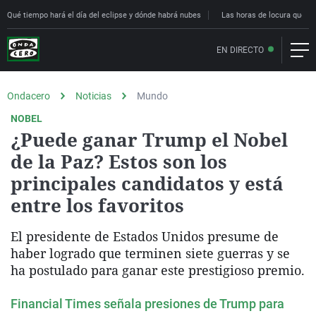
Qué tiempo hará el día del eclipse y dónde habrá nubes
Las horas de locura que deci
EN DIRECTO
Ondacero
Noticias
Mundo
NOBEL
¿Puede ganar Trump el Nobel
de la Paz? Estos son los
principales candidatos y está
entre los favoritos
El presidente de Estados Unidos presume de
haber logrado que terminen siete guerras y se
ha postulado para ganar este prestigioso premio.
Financial Times señala presiones de Trump para