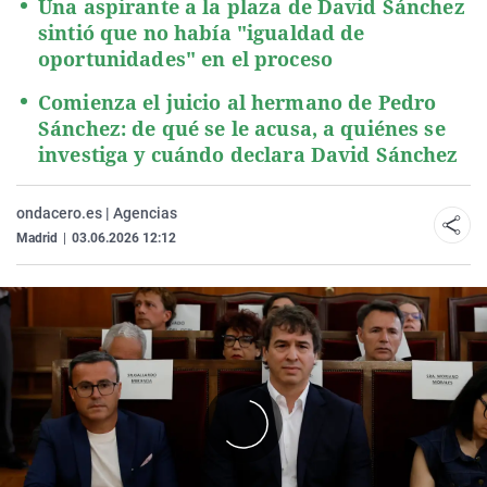
Una aspirante a la plaza de David Sánchez
sintió que no había "igualdad de
oportunidades" en el proceso
Comienza el juicio al hermano de Pedro
Sánchez: de qué se le acusa, a quiénes se
investiga y cuándo declara David Sánchez
ondacero.es | Agencias
Madrid
|
03.06.2026 12:12