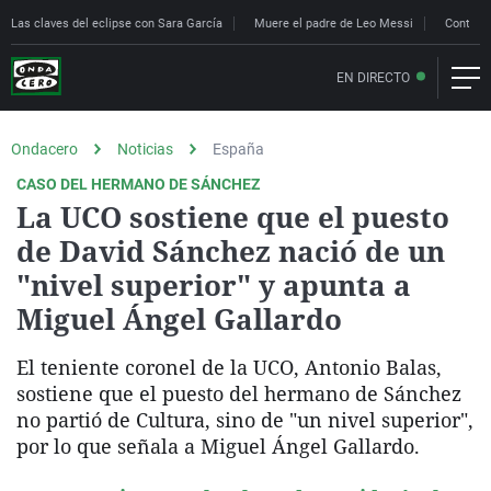
Las claves del eclipse con Sara García
Muere el padre de Leo Messi
Controle
EN DIRECTO
Ondacero
Noticias
España
CASO DEL HERMANO DE SÁNCHEZ
La UCO sostiene que el puesto
de David Sánchez nació de un
"nivel superior" y apunta a
Miguel Ángel Gallardo
El teniente coronel de la UCO, Antonio Balas,
sostiene que el puesto del hermano de Sánchez
no partió de Cultura, sino de "un nivel superior",
por lo que señala a Miguel Ángel Gallardo.