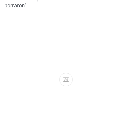
borraron".
Ad