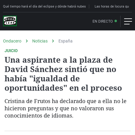
Qué tiempo hará el día del eclipse y dónde habrá nubes
Las horas de locura que deci
EN DIRECTO
Ondacero
Noticias
España
JUICIO
Una aspirante a la plaza de
David Sánchez sintió que no
había "igualdad de
oportunidades" en el proceso
Cristina de Frutos ha declarado que a ella no le
hicieron preguntas y que no valoraron sus
conocimientos de idiomas.