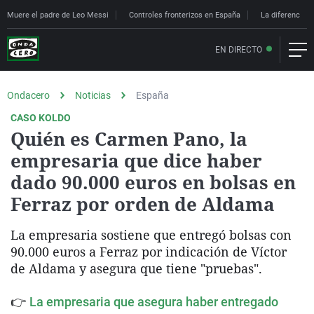
Muere el padre de Leo Messi
Controles fronterizos en España
La diferencia e
EN DIRECTO
Ondacero
Noticias
España
CASO KOLDO
Quién es Carmen Pano, la
empresaria que dice haber
dado 90.000 euros en bolsas en
Ferraz por orden de Aldama
La empresaria sostiene que entregó bolsas con
90.000 euros a Ferraz por indicación de Víctor
de Aldama y asegura que tiene "pruebas".
👉
La empresaria que asegura haber entregado