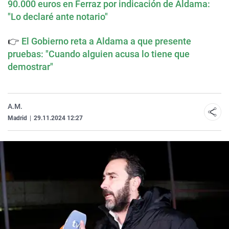
90.000 euros en Ferraz por indicación de Aldama:
"Lo declaré ante notario"
👉
El Gobierno reta a Aldama a que presente
pruebas: "Cuando alguien acusa lo tiene que
demostrar"
A.M.
Madrid
|
29.11.2024 12:27