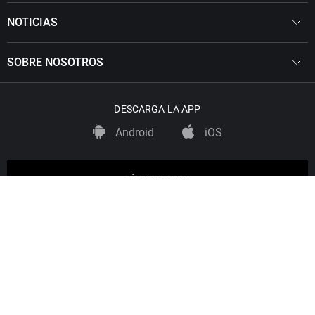
NOTICIAS
SOBRE NOSOTROS
DESCARGA LA APP
Android
iOS
SÍGUENOS EN
Copyright © Uniprex, S.A.U., C/ Fuerteventura 12
San Sebastián de los Reyes, 28703 Madrid