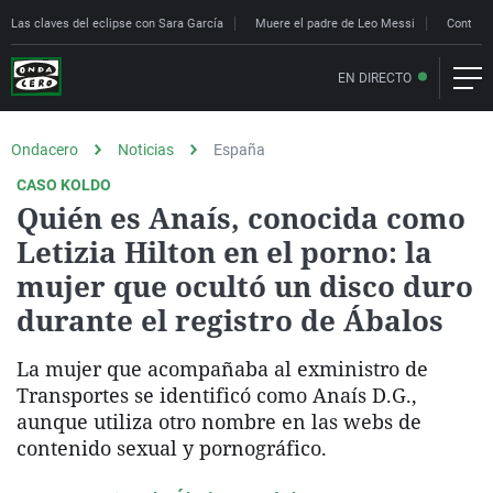
Las claves del eclipse con Sara García
Muere el padre de Leo Messi
Controle
EN DIRECTO
Ondacero
Noticias
España
CASO KOLDO
Quién es Anaís, conocida como
Letizia Hilton en el porno: la
mujer que ocultó un disco duro
durante el registro de Ábalos
La mujer que acompañaba al exministro de
Transportes se identificó como Anaís D.G.,
aunque utiliza otro nombre en las webs de
contenido sexual y pornográfico.