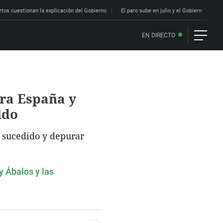
rtos cuestionan la explicación del Gobierno
El paro sube en julio y el Gobierno lo ac
EN DIRECTO
ara España y
ldo
o sucedido y depurar
y Ábalos y las