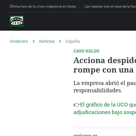
Última hora de la crisis migratoria en Ceuta
Las razones tras el cese de la fun
Ondacero
Noticias
España
CASO KOLDO
Acciona despide
rompe con una 
La empresa abrió el pas
responsabilidades.
👉
El gráfico de la UCO q
adjudicaciones bajo sos
ondacero.es