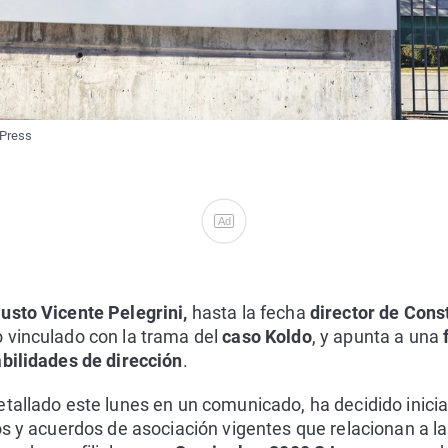
 Press
Ad
usto Vicente Pelegrini,
hasta la fecha
director de Cons
 vinculado con la trama del
caso Koldo
, y apunta a una
f
abilidades de dirección
.
tallado este lunes en un comunicado, ha decidido iniciar
os y acuerdos de asociación vigentes que relacionan a l