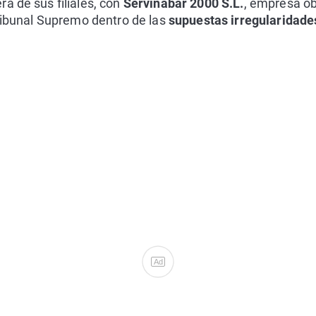
a de sus filiales, con
Servinabar 2000 S.L.
, empresa ob
Tribunal Supremo dentro de las
supuestas irregularidades
Ad