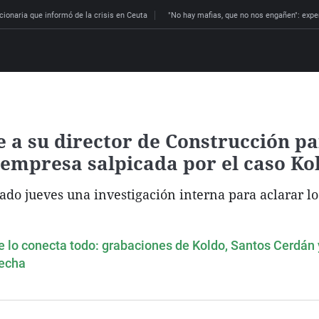
cionaria que informó de la crisis en Ceuta
"No hay mafias, que no nos engañen": expe
 a su director de Construcción p
empresa salpicada por el caso Ko
ado jueves una investigación interna para aclarar l
ue lo conecta todo: grabaciones de Koldo, Santos Cerdán 
pecha