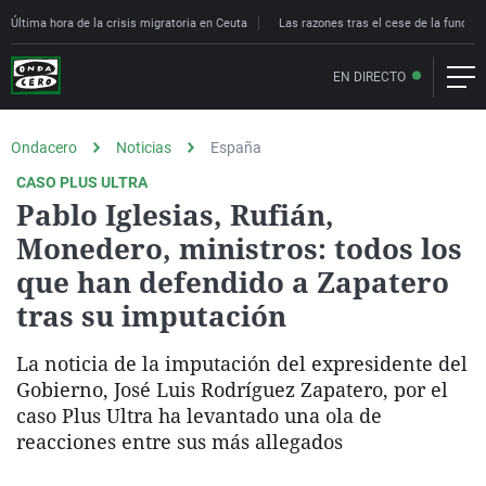
Última hora de la crisis migratoria en Ceuta
Las razones tras el cese de la funcion
EN DIRECTO
Ondacero
Noticias
España
CASO PLUS ULTRA
Pablo Iglesias, Rufián,
Monedero, ministros: todos los
que han defendido a Zapatero
tras su imputación
La noticia de la imputación del expresidente del
Gobierno, José Luis Rodríguez Zapatero, por el
caso Plus Ultra ha levantado una ola de
reacciones entre sus más allegados