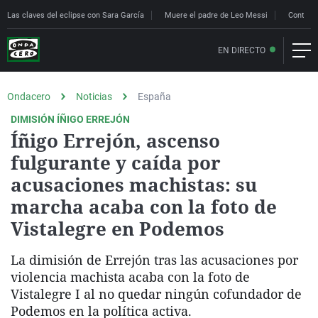
Las claves del eclipse con Sara García
Muere el padre de Leo Messi
Controle
EN DIRECTO
Ondacero
Noticias
España
DIMISIÓN ÍÑIGO ERREJÓN
Íñigo Errejón, ascenso
fulgurante y caída por
acusaciones machistas: su
marcha acaba con la foto de
Vistalegre en Podemos
La dimisión de Errejón tras las acusaciones por
violencia machista acaba con la foto de
Vistalegre I al no quedar ningún cofundador de
Podemos en la política activa.