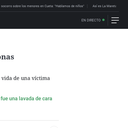
 socorro sobre los menores en Cueta: "Hablamos de niños"
Así es La Mareta: la res
EN DIRECTO
onas
n vida de una víctima
l fue una lavada de cara