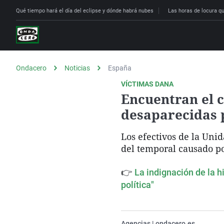
Qué tiempo hará el día del eclipse y dónde habrá nubes
Las horas de locura que
Ondacero
Noticias
España
VÍCTIMAS DANA
Encuentran el c
desaparecidas 
Los efectivos de la Uni
del temporal causado p
👉
La indignación de la h
política"
Agencias | ondacero.es