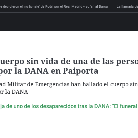
 decidieron el 'no fichaje' de Rodri por el Real Madrid y su 'sí' al Barça
La llamada de
uerpo sin vida de una de las pers
por la DANA en Paiporta
dad Militar de Emergencias han hallado el cuerpo si
or la DANA
ija de uno de los desaparecidos tras la DANA: "El funera