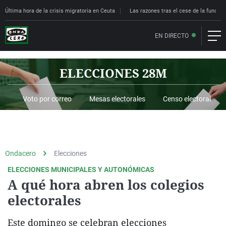
Última hora de la crisis migratoria en Ceuta
Las razones tras el cese de la funcion
EN DIRECTO
Ondacero
Elecciones
ELECCIONES MUNICIPALES Y AUTONÓMICAS
A qué hora abren los colegios
electorales
Este domingo se celebran elecciones