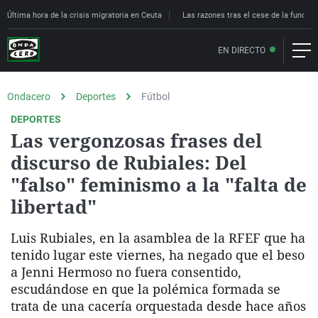
Última hora de la crisis migratoria en Ceuta
Las razones tras el cese de la funcion
EN DIRECTO
Ondacero
Deportes
Fútbol
DEPORTES
Las vergonzosas frases del
discurso de Rubiales: Del
"falso" feminismo a la "falta de
libertad"
Luis Rubiales, en la asamblea de la RFEF que ha
tenido lugar este viernes, ha negado que el beso
a Jenni Hermoso no fuera consentido,
escudándose en que la polémica formada se
trata de una cacería orquestada desde hace años