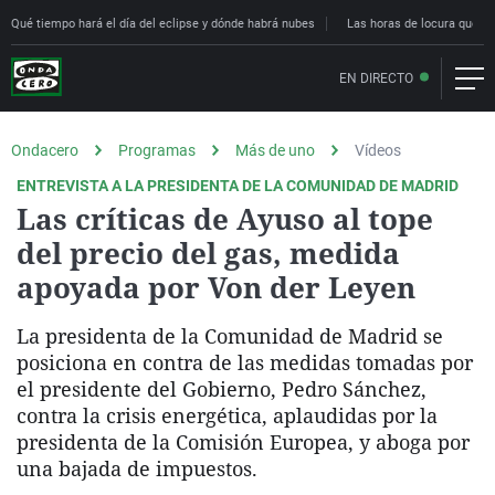
Qué tiempo hará el día del eclipse y dónde habrá nubes
Las horas de locura que deci
EN DIRECTO
Ondacero
Programas
Más de uno
Vídeos
ENTREVISTA A LA PRESIDENTA DE LA COMUNIDAD DE MADRID
Las críticas de Ayuso al tope
del precio del gas, medida
apoyada por Von der Leyen
La presidenta de la Comunidad de Madrid se
posiciona en contra de las medidas tomadas por
el presidente del Gobierno, Pedro Sánchez,
contra la crisis energética, aplaudidas por la
presidenta de la Comisión Europea, y aboga por
una bajada de impuestos.