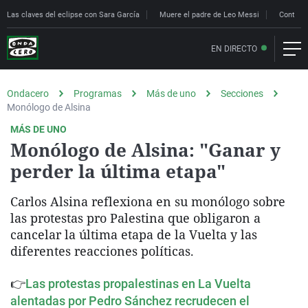
Las claves del eclipse con Sara García
Muere el padre de Leo Messi
Controle
EN DIRECTO
Ondacero
Programas
Más de uno
Secciones
Monólogo de Alsina
MÁS DE UNO
Monólogo de Alsina: "Ganar y
perder la última etapa"
Carlos Alsina reflexiona en su monólogo sobre
las protestas pro Palestina que obligaron a
cancelar la última etapa de la Vuelta y las
diferentes reacciones políticas.
👉
Las protestas propalestinas en La Vuelta
alentadas por Pedro Sánchez recrudecen el