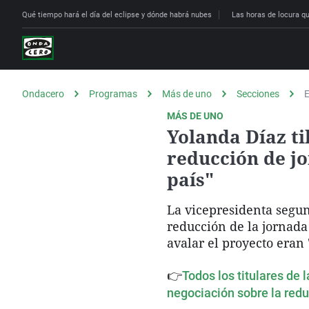
Qué tiempo hará el día del eclipse y dónde habrá nubes
Las horas de locura que
Ondacero
Programas
Más de uno
Secciones
E
MÁS DE UNO
Yolanda Díaz ti
reducción de jo
país"
La vicepresidenta segun
reducción de la jornad
avalar el proyecto eran
👉
Todos los titulares de 
negociación sobre la red