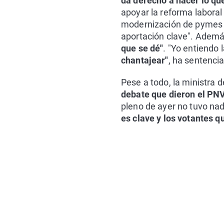
da d
erecho
a hacer lo que
apoyar la reforma laboral 
modernización de pymes y
aportación clave". Ademá
que se dé"
.
"Yo entiendo l
chantajear"
, ha sentenci
Pese a todo, la ministra d
debate que dieron el PNV
pleno de ayer no tuvo nad
es clave y los votantes q