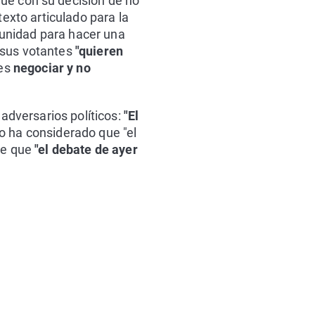
ue con su decisión de no
texto articulado para la
unidad para hacer una
 sus votantes
"quieren
es
negociar y no
adversarios políticos:
"
El
o ha considerado que "e
l
 de que
"el debate de ayer