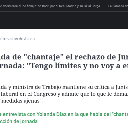
 decidieron el 'no fichaje' de Rodri por el Real Madrid y su 'sí' al Barça
La llamada de
ntrevistas de Alsina
lda de "chantaje" el rechazo de Jun
rnada: "Tengo límites y no voy a 
da y ministra de Trabajo mantiene su crítica a Junts
a laboral en el Congreso y admite que lo que le de
 "medidas ajenas".
la entrevista con Yolanda Díaz en la que habla del "chant
ucción de jornada