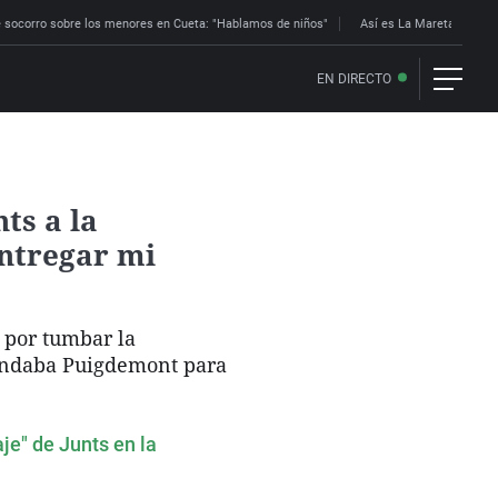
 socorro sobre los menores en Cueta: "Hablamos de niños"
Así es La Mareta: la res
EN DIRECTO
ts a la
entregar mi
 por tumbar la
mandaba Puigdemont para
aje" de Junts en la