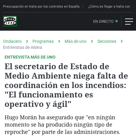
Preocupación en Italia por los controles en España
¿Cómo es llegar a Italia con con
EN DIRECTO
Ondacero
Programas
Más de uno
Secciones
Entrevistas de Alsina
ENTREVISTA MÁS DE UNO
El secretario de Estado de
Medio Ambiente niega falta de
coordinación en los incendios:
"El funcionamiento es
operativo y ágil"
Hugo Morán ha asegurado que "en ningún
momento se ha producido ningún tipo de
reproche" por parte de las administraciones.