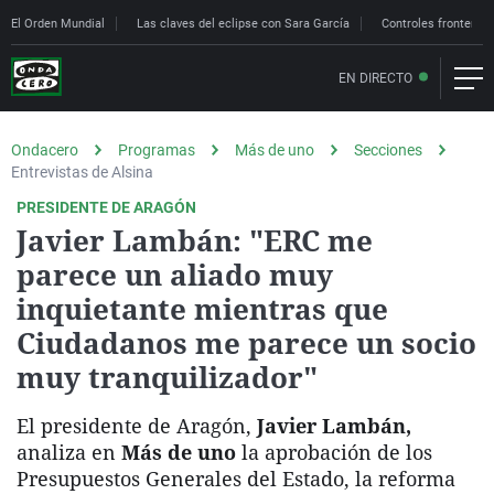
El Orden Mundial
Las claves del eclipse con Sara García
Controles fronteriz
EN DIRECTO
Ondacero
Programas
Más de uno
Secciones
Entrevistas de Alsina
PRESIDENTE DE ARAGÓN
Javier Lambán: "ERC me
parece un aliado muy
inquietante mientras que
Ciudadanos me parece un socio
muy tranquilizador"
El presidente de Aragón,
Javier Lambán,
analiza en
Más de uno
la aprobación de los
Presupuestos Generales del Estado, la reforma