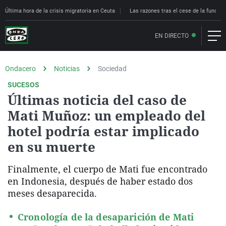
Última hora de la crisis migratoria en Ceuta
Las razones tras el cese de la funcion
EN DIRECTO
Ondacero
Noticias
Sociedad
SUCESOS
Últimas noticia del caso de
Mati Muñoz: un empleado del
hotel podría estar implicado
en su muerte
Finalmente, el cuerpo de Mati fue encontrado
en Indonesia, después de haber estado dos
meses desaparecida.
Cronología de la desaparición de Mati