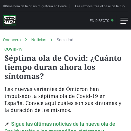
Última hora de la crisis migratoria en Ceuta
Las razones tras el cese de la funcion
EN DIRECTO
Ondacero
Noticias
Sociedad
COVID-19
Séptima ola de Covid: ¿Cuánto
tiempo duran ahora los
síntomas?
Las nuevas variantes de Ómicron han
impulsado la séptima ola de Covid-19 en
España. Conoce aquí cuáles son sus síntomas y
la duración de los mismos.
📌
Sigue las últimas noticias de la nueva ola de