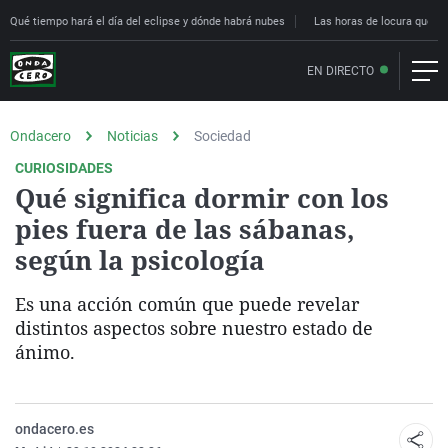
Qué tiempo hará el día del eclipse y dónde habrá nubes
Las horas de locura que deci
EN DIRECTO
Ondacero
Noticias
Sociedad
CURIOSIDADES
Qué significa dormir con los
pies fuera de las sábanas,
según la psicología
Es una acción común que puede revelar
distintos aspectos sobre nuestro estado de
ánimo.
ondacero.es