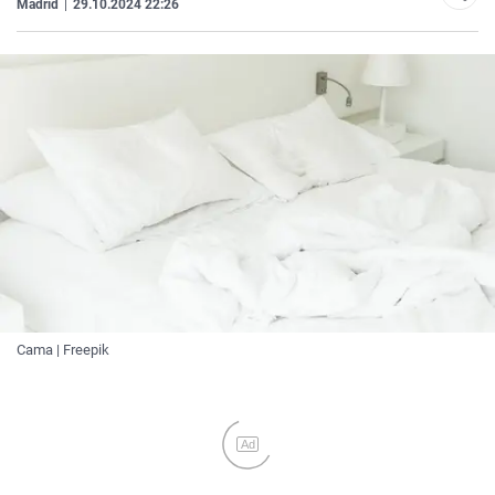
Madrid
|
29.10.2024 22:26
Cama | Freepik
Ad