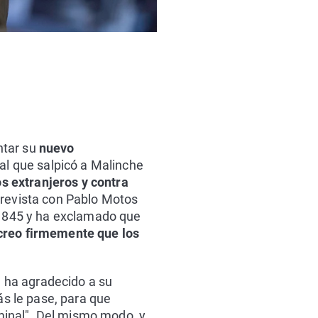
ntar su
nuevo
al que salpicó a Malinche
s extranjeros y contra
trevista con Pablo Motos
n 1845 y ha exclamado que
 creo firmemente que los
e ha agradecido a su
ás le pase, para que
inal". Del mismo modo, y