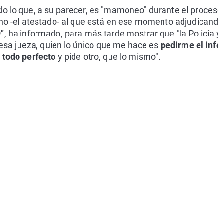
o lo que, a su parecer, es "mamoneo" durante el proceso
ano -el atestado- al que está en ese momento adjudican
9"
, ha informado, para más tarde mostrar que "la Policía
r esa jueza, quien lo único que me hace es
pedirme el inf
á todo perfecto
y pide otro, que lo mismo".