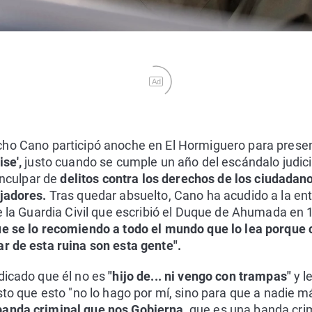
Ad
cho Cano participó anoche en El Hormiguero para prese
se',
justo cuando se cumple un año del escándalo judici
 inculpar de
delitos contra los derechos de los ciudadano
ajadores.
Tras quedar absuelto, Cano ha acudido a la en
de la Guardia Civil que escribió el Duque de Ahumada e
ue se lo recomiendo a todo el mundo que lo lea porque
r de esta ruina son esta gente".
dicado que él no es
"hijo de... ni vengo con trampas"
y l
sto que esto "no lo hago por mí, sino para que a nadie m
banda criminal que nos Gobierna,
que es una banda crim