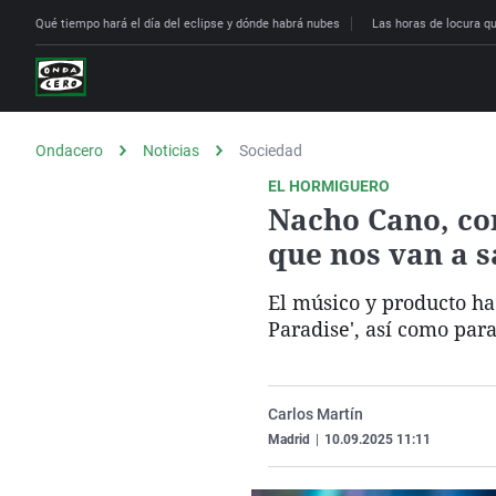
Qué tiempo hará el día del eclipse y dónde habrá nubes
Las horas de locura que
Ondacero
Noticias
Sociedad
EL HORMIGUERO
Nacho Cano, con 
que nos van a s
El músico y producto ha
Paradise', así como par
Carlos Martín
Madrid
|
10.09.2025 11:11