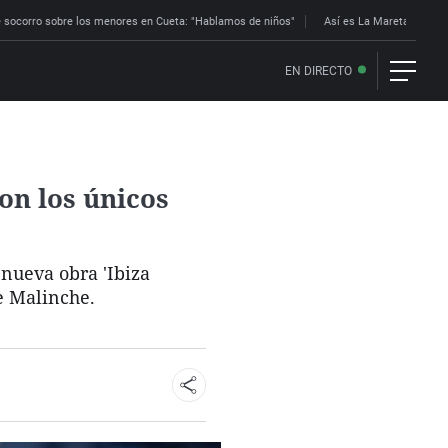
 socorro sobre los menores en Cueta: "Hablamos de niños"
Así es La Mareta: la res
EN DIRECTO
Son los únicos
nueva obra 'Ibiza
e Malinche.