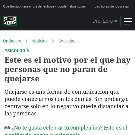
Qué tiempo hará el día del eclipse y dónde habrá nubes
Las horas de locura que deci
EN DIRECTO
Ondacero
Noticias
Sociedad
PSICOLOGÍA
Este es el motivo por el que hay
personas que no paran de
quejarse
Quejarse es una forma de comunicación que
puede conectarnos con los demás. Sin embargo,
centrarse solo en lo negativo puede distanciar a
las personas.
🎂
¿No te gusta celebrar tu cumpleaños? Este es el