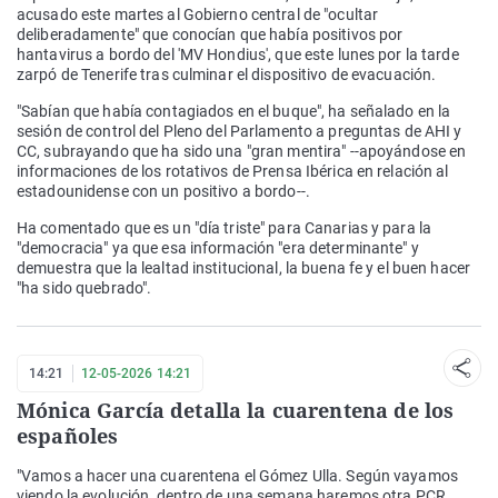
acusado este martes al Gobierno central de "ocultar
deliberadamente" que conocían que había positivos por
hantavirus a bordo del 'MV Hondius', que este lunes por la tarde
zarpó de Tenerife tras culminar el dispositivo de evacuación.
"Sabían que había contagiados en el buque", ha señalado en la
sesión de control del Pleno del Parlamento a preguntas de AHI y
CC, subrayando que ha sido una "gran mentira" --apoyándose en
informaciones de los rotativos de Prensa Ibérica en relación al
estadounidense con un positivo a bordo--.
Ha comentado que es un "día triste" para Canarias y para la
"democracia" ya que esa información "era determinante" y
demuestra que la lealtad institucional, la buena fe y el buen hacer
"ha sido quebrado".
14:21
12-05-2026 14:21
Mónica García detalla la cuarentena de los
españoles
"Vamos a hacer una cuarentena el Gómez Ulla. Según vayamos
viendo la evolución, dentro de una semana haremos otra PCR.