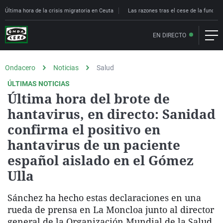
Última hora de la crisis migratoria en Ceuta
Las razones tras el cese de la funcion
EN DIRECTO
Ondacero
Noticias
Salud
ÚLTIMAS NOTICIAS
Última hora del brote de
hantavirus, en directo: Sanidad
confirma el positivo en
hantavirus de un paciente
español aislado en el Gómez
Ulla
Sánchez ha hecho estas declaraciones en una
rueda de prensa en La Moncloa junto al director
general de la Organización Mundial de la Salud,