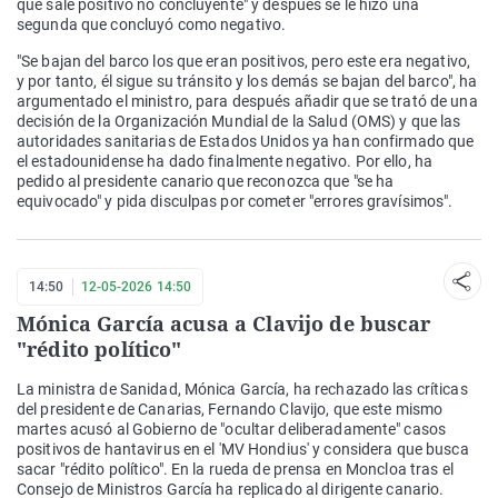
que sale positivo no concluyente" y después se le hizo una
segunda que concluyó como negativo.
"Se bajan del barco los que eran positivos, pero este era negativo,
y por tanto, él sigue su tránsito y los demás se bajan del barco", ha
argumentado el ministro, para después añadir que se trató de una
decisión de la Organización Mundial de la Salud (OMS) y que las
autoridades sanitarias de Estados Unidos ya han confirmado que
el estadounidense ha dado finalmente negativo. Por ello, ha
pedido al presidente canario que reconozca que "se ha
equivocado" y pida disculpas por cometer "errores gravísimos".
14:50
12-05-2026 14:50
Mónica García acusa a Clavijo de buscar
"rédito político"
La ministra de Sanidad, Mónica García, ha rechazado las críticas
del presidente de Canarias, Fernando Clavijo, que este mismo
martes acusó al Gobierno de "ocultar deliberadamente" casos
positivos de hantavirus en el 'MV Hondius' y considera que busca
sacar "rédito político". En la rueda de prensa en Moncloa tras el
Consejo de Ministros García ha replicado al dirigente canario.