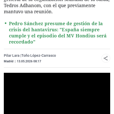
Tedros Adhanom, con el que previamente
mantuvo una reunión.
Pedro Sánchez presume de gestión de la
crisis del hantavirus: "España siempre
cumple y el episodio del MV Hondius será
recordado"
Pilar Lara |
Toño López-Carrasco
Madrid
|
13.05.2026 08:17