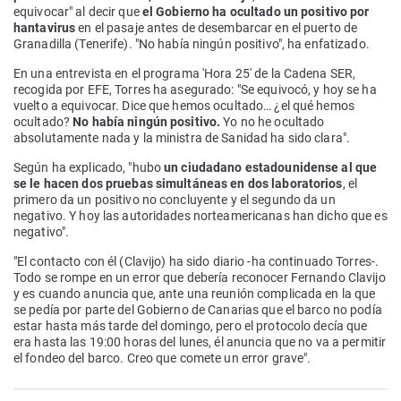
equivocar" al decir que
el Gobierno ha ocultado un positivo por
hantavirus
en el pasaje antes de desembarcar en el puerto de
Granadilla (Tenerife). "No había ningún positivo", ha enfatizado.
En una entrevista en el programa 'Hora 25' de la Cadena SER,
recogida por EFE, Torres ha asegurado: "Se equivocó, y hoy se ha
vuelto a equivocar. Dice que hemos ocultado… ¿el qué hemos
ocultado?
No había ningún positivo.
Yo no he ocultado
absolutamente nada y la ministra de Sanidad ha sido clara".
Según ha explicado, "hubo
un ciudadano estadounidense al que
se le hacen dos pruebas simultáneas en dos laboratorios
, el
primero da un positivo no concluyente y el segundo da un
negativo. Y hoy las autoridades norteamericanas han dicho que es
negativo".
"El contacto con él (Clavijo) ha sido diario -ha continuado Torres-.
Todo se rompe en un error que debería reconocer Fernando Clavijo
y es cuando anuncia que, ante una reunión complicada en la que
se pedía por parte del Gobierno de Canarias que el barco no podía
estar hasta más tarde del domingo, pero el protocolo decía que
era hasta las 19:00 horas del lunes, él anuncia que no va a permitir
el fondeo del barco. Creo que comete un error grave".