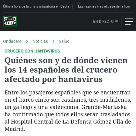
Última hora de la crisis migratoria en Ceuta
Las razones tras el cese de la funcion
EN DIRECTO
Ondacero
Noticias
Salud
CRUCERO CON HANTAVIRUS
Quiénes son y de dónde vienen
los 14 españoles del crucero
afectado por hantavirus
Entre los pasajeros españoles que se encuentran
en el barco cinco son catalanes, tres madrileños,
un gallego y una valenciana. Grande-Marlaska
ha confirmado que todos ellos serán trasladados
al Hospital Central de La Defensa Gómez Ulla de
Madrid.