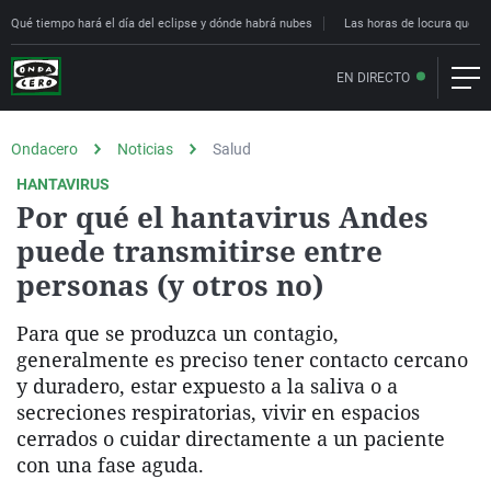
Qué tiempo hará el día del eclipse y dónde habrá nubes
Las horas de locura que deci
EN DIRECTO
Ondacero
Noticias
Salud
HANTAVIRUS
Por qué el hantavirus Andes
puede transmitirse entre
personas (y otros no)
Para que se produzca un contagio,
generalmente es preciso tener contacto cercano
y duradero, estar expuesto a la saliva o a
secreciones respiratorias, vivir en espacios
cerrados o cuidar directamente a un paciente
con una fase aguda.