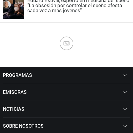
Eduard Estivill, experto en medicina del sueño:
"La obsesión por controlar el sueño afecta
cada vez a más jóvenes"
Ad
PROGRAMAS
EMISORAS
NOTICIAS
SOBRE NOSOTROS