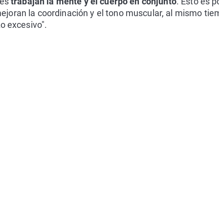
les
trabajan la mente y el cuerpo en conjunto
. Esto es p
joran la coordinación y el tono muscular, al mismo tie
zo excesivo".