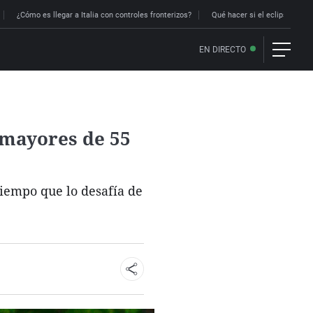
¿Cómo es llegar a Italia con controles fronterizos?
Qué hacer si el eclipse me p
EN DIRECTO
 mayores de 55
 tiempo que lo desafía de