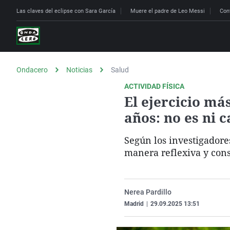
Las claves del eclipse con Sara García
Muere el padre de Leo Messi
Con
Ondacero
Noticias
Salud
ACTIVIDAD FÍSICA
El ejercicio m
años: no es ni 
Según los investigadores
manera reflexiva y cons
Nerea Pardillo
Madrid
|
29.09.2025 13:51