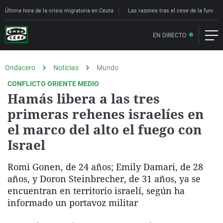
Última hora de la crisis migratoria en Ceuta
Las razones tras el cese de la funcion
EN DIRECTO
Ondacero
Noticias
Mundo
CONFLICTO ORIENTE MEDIO
Hamás libera a las tres
primeras rehenes israelíes en
el marco del alto el fuego con
Israel
Romi Gonen, de 24 años; Emily Damari, de 28
años, y Doron Steinbrecher, de 31 años, ya se
encuentran en territorio israelí, según ha
informado un portavoz militar