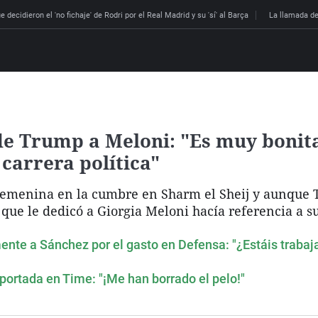
 decidieron el 'no fichaje' de Rodri por el Real Madrid y su 'sí' al Barça
La llamada de
e Trump a Meloni: "Es muy bonita.
u carrera política"
 femenina en la cumbre en Sharm el Sheij y aunque
l que le dedicó a Giorgia Meloni hacía referencia a su
nte a Sánchez por el gasto en Defensa: "¿Estáis trabaja
portada en Time: "¡Me han borrado el pelo!"