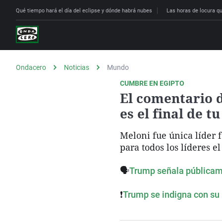
Qué tiempo hará el día del eclipse y dónde habrá nubes
Las horas de locura que
Ondacero
Noticias
Mundo
CUMBRE EN EGIPTO
El comentario d
es el final de t
Meloni fue única líder
para todos los líderes e
🗣️
Trump señala públicame
❗
Trump se indigna con su 