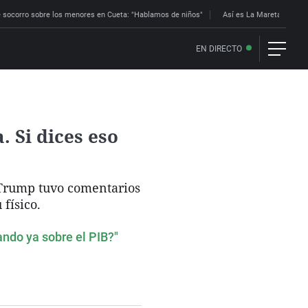
 socorro sobre los menores en Cueta: "Hablamos de niños"
Así es La Mareta: la res
EN DIRECTO
 Si dices eso
 Trump tuvo comentarios
 físico.
ndo ya sobre el PIB?"