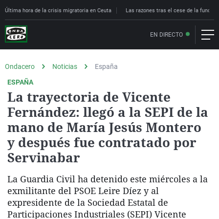
Última hora de la crisis migratoria en Ceuta
Las razones tras el cese de la funcion
EN DIRECTO
Ondacero
Noticias
España
ESPAÑA
La trayectoria de Vicente
Fernández: llegó a la SEPI de la
mano de María Jesús Montero
y después fue contratado por
Servinabar
La Guardia Civil ha detenido este miércoles a la
exmilitante del PSOE Leire Díez y al
expresidente de la Sociedad Estatal de
Participaciones Industriales (SEPI) Vicente